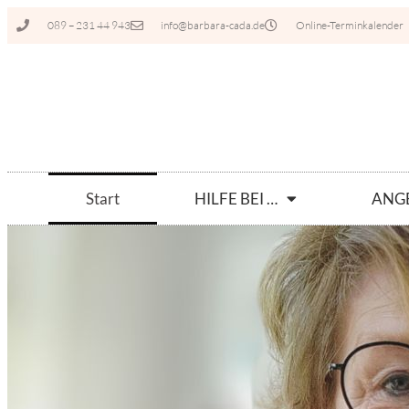
089 – 231 44 943
info@barbara-cada.de
Online-Terminkalender
Start
HILFE BEI …
ANG