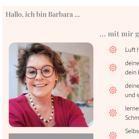
Hallo, ich bin Barbara ...
... mit mir
Luft 
deine
dein 
dein
und s
lerne
Schme
Selbs