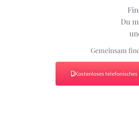
Fin
Du mu
und
Gemeinsam find
Kostenloses telefonisches