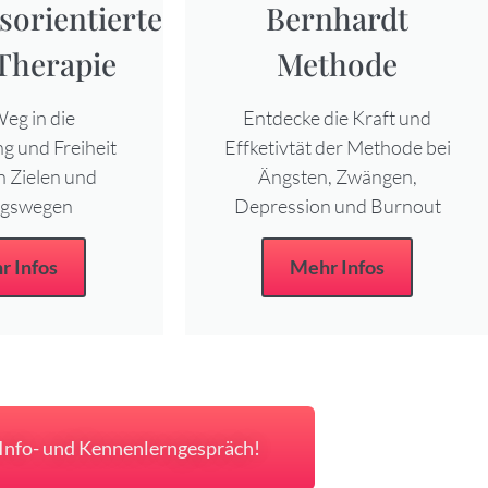
orientierte
Bernhardt
Therapie
Methode
eg in die
Entdecke die Kraft und
g und Freiheit
Effketivtät der Methode bei
n Zielen und
Ängsten, Zwängen,
ngswegen
Depression und Burnout
r Infos
Mehr Infos
 Info- und Kennenlerngespräch!