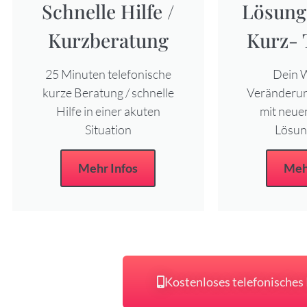
Schnelle Hilfe /
Lösungs
Kurzberatung
Kurz- 
25 Minuten telefonische
Dein W
kurze Beratung / schnelle
Veränderun
Hilfe in einer akuten
mit neue
Situation
Lösu
Mehr Infos
Meh
Kostenloses telefonisches