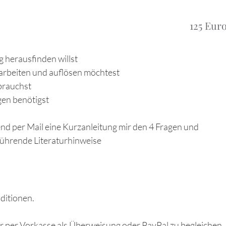
125 Eur
herausfinden willst
rbeiten und auflösen möchtest
brauchst
gen benötigst
nd per Mail eine Kurzanleitung mir den 4 Fragen und
ührende Literaturhinweise
nditionen.
der per Vorkasse als Überweisung oder PayPal zu begleichen.