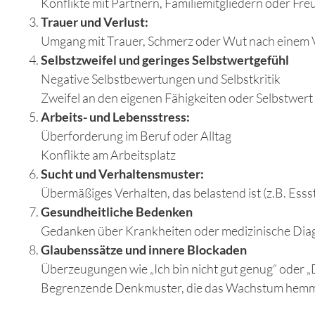
Konflikte mit Partnern, Familiemitgliedern oder Fr
Trauer und Verlust:
Umgang mit Trauer, Schmerz oder Wut nach einem 
Selbstzweifel und geringes Selbstwertgefühl
Negative Selbstbewertungen und Selbstkritik
Zweifel an den eigenen Fähigkeiten oder Selbstwert
Arbeits- und Lebensstress:
Überforderung im Beruf oder Alltag
Konflikte am Arbeitsplatz
Sucht und Verhaltensmuster:
Übermäßiges Verhalten, das belastend ist (z.B. Es
Gesundheitliche Bedenken
Gedanken über Krankheiten oder medizinische Diag
Glaubenssätze und innere Blockaden
Überzeugungen wie „Ich bin nicht gut genug“ oder „
Begrenzende Denkmuster, die das Wachstum hem