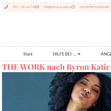
089 – 231 44 943
info@barbara-cada.de
Online-Terminkalender
Start
HILFE BEI …
ANG
THE WORK nach Byron Katie