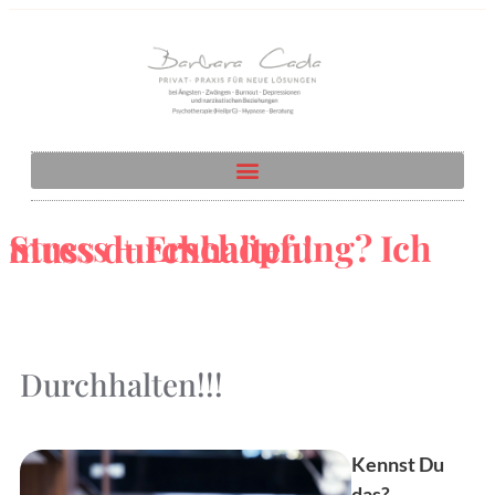
Stress + Erschöpfung? Ich muss durchhalten!
Durchhalten!!!
Kennst Du
das?