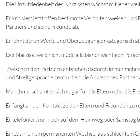
Die Unzufriedenheit des Narzissten wächst mit jeder we
Er kritisiert jetzt offen bestimmte Verhaltensweisen und
Partners und seine Freunde ab.
Er lehnt deren Werte und Überzeugungen kategorisch ab u
Der Narzisst wird nicht müde alle bisher wichtigen Perso
Zwischen den Partnern entstehen dadurch immer mehr el
und Streitgespräche zermürben die Abwehr des Partners
Manchmal schämt er sich sogar für die Eltern oder die Fr
Er fängt an den Kontakt zu den Eltern und Freunden zu r
Er telefoniert nur noch auf dem Heimweg oder Samstag b
Er lebt in einem permanenten Wechsel aus schlechtem Ge