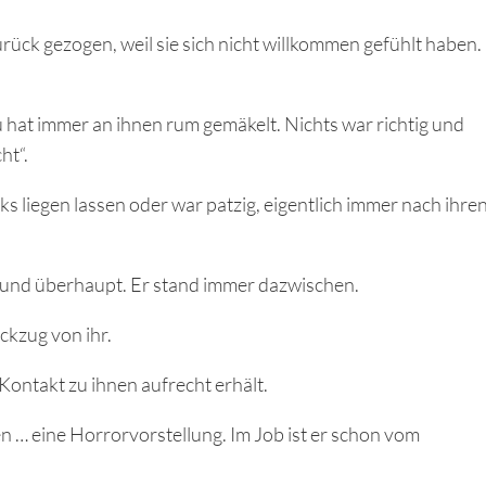
rück gezogen, weil sie sich nicht willkommen gefühlt haben.
u hat immer an ihnen rum gemäkelt. Nichts war richtig und
ht“.
nks liegen lassen oder war patzig, eigentlich immer nach ihre
und überhaupt. Er stand immer dazwischen.
ckzug von ihr.
Kontakt zu ihnen aufrecht erhält.
agen … eine Horrorvorstellung. Im Job ist er schon vom