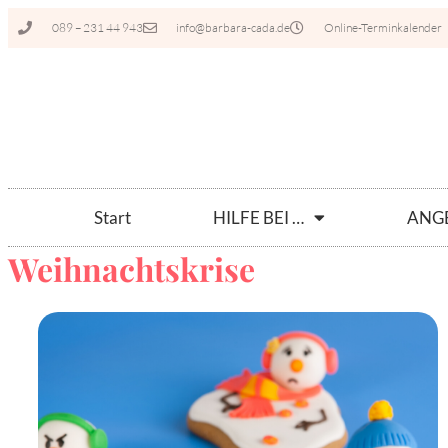
089 – 231 44 943
info@barbara-cada.de
Online-Terminkalender
Start
HILFE BEI …
ANG
Weihnachtskrise